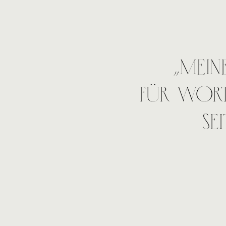
„Meine 
Für Wor
seit ic