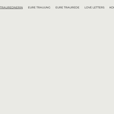
 TRAUREDNERIN
EURE TRAUUNG
EURE TRAUREDE
LOVE LETTERS
KO