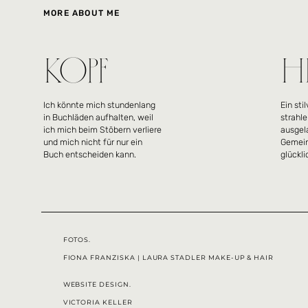
MORE ABOUT ME
KOPF
H
Ich könnte mich stundenlang
Ein sti
in Buchläden aufhalten, weil
strahl
ich mich beim Stöbern verliere
ausgel
und mich nicht für nur ein
Gemei
Buch entscheiden kann.
glückli
FOTOS.
FIONA FRANZISKA
|
LAURA STADLER MAKE-UP & HAIR
WEBSITE DESIGN.
VICTORIA KELLER