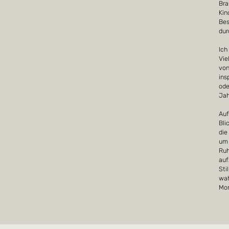
Bra
Kin
Bes
dur
Ich
Vie
von
ins
ode
Ja
Auf
Bli
die
um 
Ruh
auf
Sti
wah
Mo