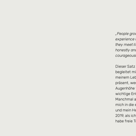
„People gr
experience i
they meet l
honestly a
courageousl
Dieser Satz
begleitet mi
meinem Lebe
präsent, we
Augenhöhe 
wichtige En
Manchmal a
mich in die 
und mein He
2019, als i
habe freie 