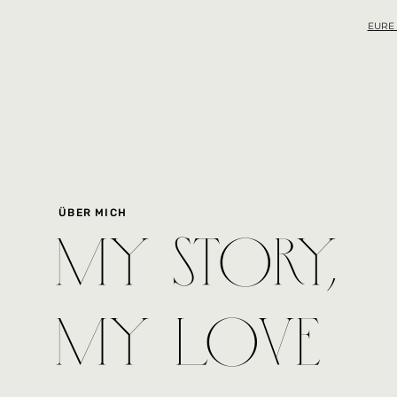
EURE
ÜBER MICH
My story,
My Love