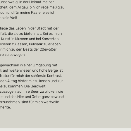
unschweig. In der Heimat meiner
dheit, dem Allgäu, bin ich regelmäßig zu
uch und für meine Paare reise ich
ch die Welt.
 liebe das Leben in der Stadt mit der
lfalt, die sie zu bieten hat. Sei es mich
 Kunst in Museen und bei Konzerten
pirieren zu lassen, Kulinarik zu erleben
r mich zu den Beats der 20er-50er
hre zu bewegen.
gewachsen in einer Umgebung mit
ck auf weite Wiesen und hohe Berge ist
 Natur für mich der schönste Kontrast,
den Alltag hinter mir zu lassen und zur
e zu kommen. Die Bergwelt
zusaugen, auf ihre Seen zu blicken, die
lle und das Hier und Jetzt ganz bewusst
rzunehmen, sind für mich wertvolle
mente.