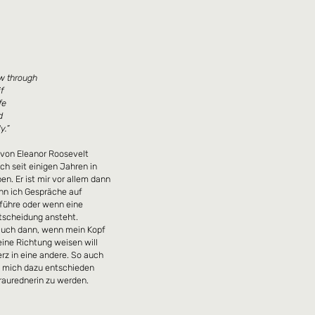
ow through
f
ife
nd
y.”
 von Eleanor Roosevelt
ch seit einigen Jahren in
n. Er ist mir vor allem dann
nn ich Gespräche auf
führe oder wenn eine
tscheidung ansteht.
uch dann, wenn mein Kopf
eine Richtung weisen will
rz in eine andere. So auch
ch mich dazu entschieden
Traurednerin zu werden.