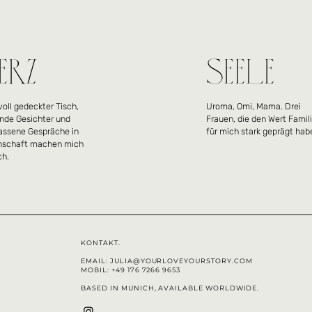
ERZ
SEELE
lvoll gedeckter Tisch,
Uroma, Omi, Mama. Drei
ende Gesichter und
Frauen, die den Wert Famil
assene Gespräche in
für mich stark geprägt hab
nschaft machen mich
ch.
KONTAKT.
EMAIL:
JULIA@YOURLOVEYOURSTORY.COM
MOBIL:
+49 176 7266 9653
BASED IN MUNICH, AVAILABLE WORLDWIDE.