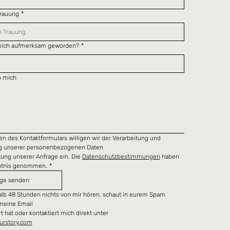
Trauung
*
f mich aufmerksam geworden?
*
n mich
n des Kontaktformulars willigen wir der Verarbeitung und 
g unserer personenbezogenen Daten 
tung unserer Anfrage ein. Die 
Datenschutzbestimmungen
 haben 
nntnis genommen.
*
age senden
halb 48 Stunden nichts von mir hören, schaut in eurem Spam 
meine Email 
sich dorthin verirrt hat oder kontaktiert mich direkt unter  
urstory.com