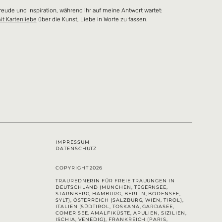
reude und Inspiration, während ihr auf meine Antwort wartet:
it Kartenliebe
 über die Kunst, Liebe in Worte zu fassen.
IMPRESSUM
DATENSCHUTZ
COPYRIGHT 2026
TRAUREDNERIN FÜR FREIE TRAUUNGEN IN
DEUTSCHLAND (MÜNCHEN, TEGERNSEE,
STARNBERG, HAMBURG, BERLIN, BODENSEE,
SYLT), ÖSTERREICH (SALZBURG, WIEN, TIROL),
ITALIEN (SÜDTIROL, TOSKANA, GARDASEE,
COMER SEE, AMALFIKÜSTE, APULIEN, SIZILIEN,
ISCHIA, VENEDIG), FRANKREICH (PARIS,