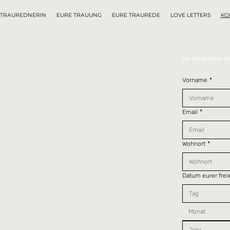
 TRAUREDNERIN
EURE TRAUUNG
EURE TRAUREDE
LOVE LETTERS
KO
Ich freue mich au
Vorname
*
Email
*
Wohnort
*
Datum eurer frei
Monat