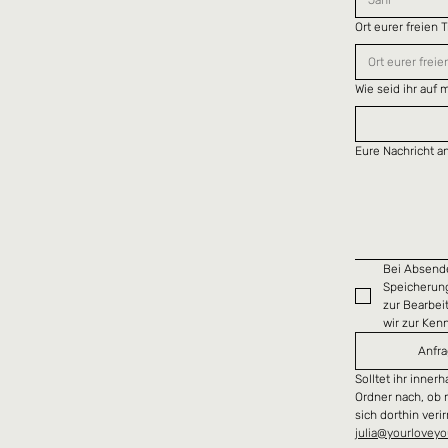
Ort eurer freien 
Wie seid ihr au
Eure Nachricht a
Bei Absende
Speicherun
zur Bearbei
wir zur Ke
Anfr
Solltet ihr inner
Ordner nach, ob 
julia@yourloveyo