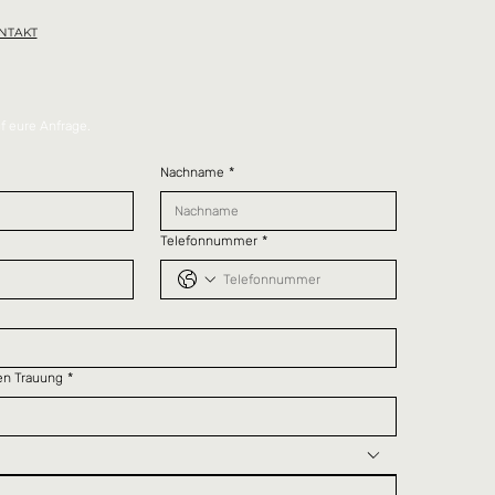
NTAKT
f eure Anfrage.  
Nachname
*
Telefonnummer
*
en Trauung
*